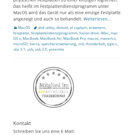
Das heißt im Festplattendienstprogramm unter
ollapse
hild
MacOS wird das Gerät nur als eine einzige Festplatte
enu
angezeigt und auch so behandelt.
Weiterlesen…
Kategorien
Tags
MacOS
disk utility
,
diskutil
,
el capitain
,
erweitern
,
festplatte
,
festplattendienstprogramm
,
fusion drive
,
iMac
,
mac
OS x
,
MacBook
,
MacBook Air
,
MacBook Pro
,
macos
,
maverics
,
microSD
,
sierra
,
speichererweiterung
,
ssd
,
thunderbolt
,
type-c
,
ubs 3.1
,
usb
,
usb 3.0
,
yosemite
Kontakt
Schreiben Sie uns eine E-Mail: