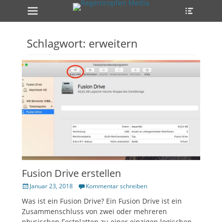
Erstes Menü
Heade
Zum
Toggle
Inhalt:
ollapse
hild
enu
Schlagwort:
erweitern
ollapse
hild
enu
ollapse
hild
enu
Fusion Drive erstellen
Veröffentlicht
Januar 23, 2018
Kommentar schreiben
am
Was ist ein Fusion Drive? Ein Fusion Drive ist ein
Zusammenschluss von zwei oder mehreren
physischen Festplatten zu einer einzigen logischen.