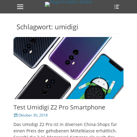
Erstes Menü
Heade
Zum
Toggle
Inhalt:
ollapse
hild
enu
Schlagwort:
umidigi
ollapse
hild
enu
ollapse
hild
enu
Test Umidigi Z2 Pro Smartphone
Veröffentlicht
Oktober 30, 2018
am
Das Umidigi Z2 Pro ist in diversen China-Shops für
einen Preis der gehobenen Mittelklasse erhältlich.