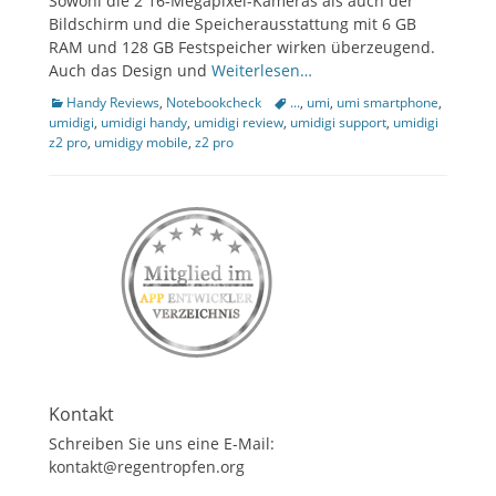
Sowohl die 2 16-Megapixel-Kameras als auch der
Bildschirm und die Speicherausstattung mit 6 GB
ollapse
hild
RAM und 128 GB Festspeicher wirken überzeugend.
enu
Auch das Design und
Weiterlesen…
Kategorien
Tags
Handy Reviews
,
Notebookcheck
...
,
umi
,
umi smartphone
,
umidigi
,
umidigi handy
,
umidigi review
,
umidigi support
,
umidigi
z2 pro
,
umidigy mobile
,
z2 pro
Kontakt
Schreiben Sie uns eine E-Mail:
kontakt@regentropfen.org