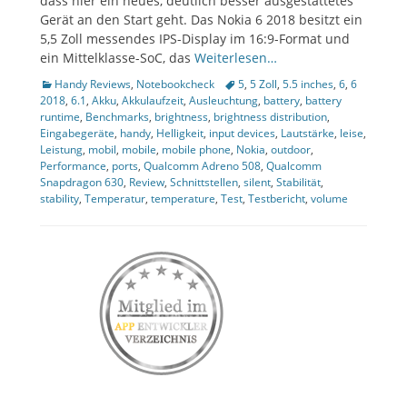
dass hier ein neues, deutlich besser ausgestattetes
Gerät an den Start geht. Das Nokia 6 2018 besitzt ein
ollapse
hild
5,5 Zoll messendes IPS-Display im 16:9-Format und
enu
ein Mittelklasse-SoC, das
Weiterlesen…
Kategorien
Tags
Handy Reviews
,
Notebookcheck
5
,
5 Zoll
,
5.5 inches
,
6
,
6
2018
,
6.1
,
Akku
,
Akkulaufzeit
,
Ausleuchtung
,
battery
,
battery
runtime
,
Benchmarks
,
brightness
,
brightness distribution
,
Eingabegeräte
,
handy
,
Helligkeit
,
input devices
,
Lautstärke
,
leise
,
Leistung
,
mobil
,
mobile
,
mobile phone
,
Nokia
,
outdoor
,
Performance
,
ports
,
Qualcomm Adreno 508
,
Qualcomm
Snapdragon 630
,
Review
,
Schnittstellen
,
silent
,
Stabilität
,
stability
,
Temperatur
,
temperature
,
Test
,
Testbericht
,
volume