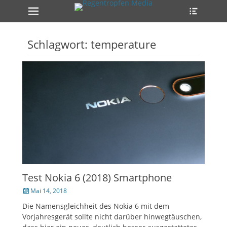
Erstes Menü
Heade
Zum
Toggle
Inhalt:
ollapse
hild
enu
Schlagwort:
temperature
ollapse
hild
enu
ollapse
hild
enu
Test Nokia 6 (2018) Smartphone
Veröffentlicht
Mai 14, 2018
am
Die Namensgleichheit des Nokia 6 mit dem
Vorjahresgerät sollte nicht darüber hinwegtäuschen,