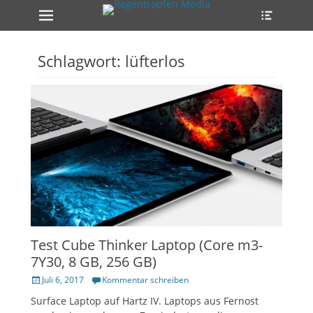
Erstes Menü
Heade
Zum
Toggle
Inhalt:
ollapse
hild
enu
Schlagwort:
lüfterlos
ollapse
hild
enu
ollapse
hild
enu
Test Cube Thinker Laptop (Core m3-
7Y30, 8 GB, 256 GB)
Veröffentlicht
Juli 6, 2017
Kommentar schreiben
am
Surface Laptop auf Hartz IV. Laptops aus Fernost