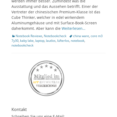
werden immer besser. Zumindest was die
Ausstattung und das Aussehen betrifft. Einer der
ollapse
hild
Vertreter der chinesischen Premium-Klasse ist das
enu
Cube Thinker, welcher in edel wirkendem
Aluminumgehäuse und mit Surface-Book-Screen
daherkommt. Aber kann die
Weiterlesen…
Kategorien
Tags
Notebook Reviews
,
Notebookcheck
china ware
,
core m3
7y30
,
kaby lake
,
laptop
,
lautlos
,
lüfterlos
,
notebook
,
notebookcheck
Kontakt
Schreiben Sie uns eine E-Mail: