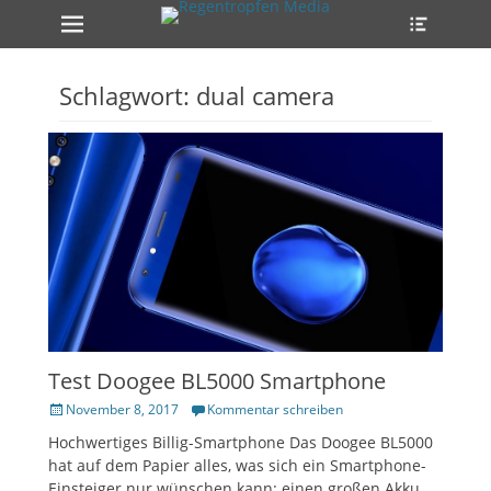
Erstes Menü
Heade
Zum
Toggle
Inhalt:
ollapse
hild
enu
Schlagwort:
dual camera
ollapse
hild
enu
ollapse
hild
enu
Test Doogee BL5000 Smartphone
Veröffentlicht
November 8, 2017
Kommentar schreiben
am
Hochwertiges Billig-Smartphone Das Doogee BL5000
hat auf dem Papier alles, was sich ein Smartphone-
Einsteiger nur wünschen kann: einen großen Akku,