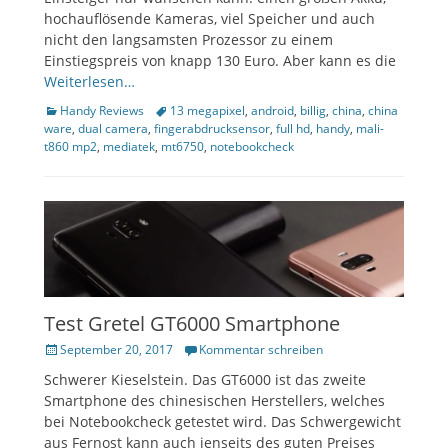
hochauflösende Kameras, viel Speicher und auch
ollapse
nicht den langsamsten Prozessor zu einem
hild
enu
Einstiegspreis von knapp 130 Euro. Aber kann es die
Weiterlesen…
Kategorien
Tags
Handy Reviews
13 megapixel
,
android
,
billig
,
china
,
china
ware
,
dual camera
,
fingerabdrucksensor
,
full hd
,
handy
,
mali-
t860 mp2
,
mediatek
,
mt6750
,
notebookcheck
Test Gretel GT6000 Smartphone
Veröffentlicht
September 20, 2017
Kommentar schreiben
am
Schwerer Kieselstein. Das GT6000 ist das zweite
Smartphone des chinesischen Herstellers, welches
bei Notebookcheck getestet wird. Das Schwergewicht
aus Fernost kann auch jenseits des guten Preises