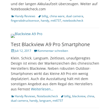
und der langen Akkulaufzeit überzeugen. Weiter auf
Noteboookcheck.com
Kategorien
Tags
Handy Reviews
billig
,
china ware
,
dual camera
,
fingerabdrucksensor
,
handy
,
mt6737
,
notebookcheck
Test Blackview A9 Pro Smartphone
Veröffentlicht
Juli 12, 2017
Kommentar schreiben
am
Klein. Schick. Langsam. Zeitloses, unaufgeregtes
Design ist eines der Markenzeichen des chinesischen
Herstellers Blackview. Neben robusten Outdoor-
Smartphones wirkt das kleine A9 Pro ein wenig
deplatziert. Auch die Ausstattung hält mit dem
sonstigen Angebot aus dem Regal des Herstellers
aus Fernost
Weiterlesen…
Kategorien
Tags
Handy Reviews
,
Notebookcheck
billig
,
blackview
,
china
,
dual camera
,
handy
,
langsam
,
mt6737