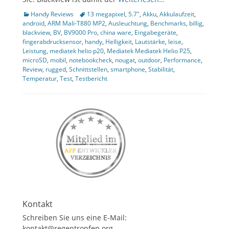
ollapse
Kategorien
Tags
Handy Reviews
13 megapixel
,
5.7"
,
Akku
,
Akkulaufzeit
,
hild
android
,
ARM Mali-T880 MP2
,
Ausleuchtung
,
Benchmarks
,
billig
,
enu
blackview
,
BV
,
BV9000 Pro
,
china ware
,
Eingabegeräte
,
fingerabdrucksensor
,
handy
,
Helligkeit
,
Lautstärke
,
leise
,
Leistung
,
mediatek helio p20
,
Mediatek Mediatek Helio P25
,
microSD
,
mobil
,
notebookcheck
,
nougat
,
outdoor
,
Performance
,
Review
,
rugged
,
Schnittstellen
,
smartphone
,
Stabilität
,
Temperatur
,
Test
,
Testbericht
Kontakt
Schreiben Sie uns eine E-Mail:
kontakt@regentropfen.org