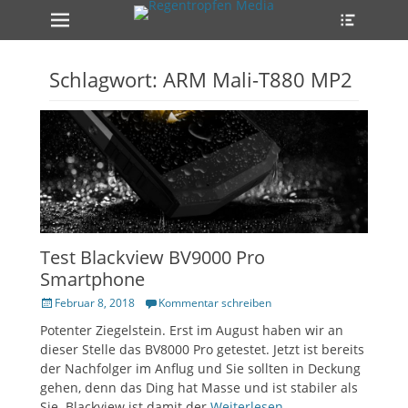
Erstes Menü
Heade
Zum
Toggle
Inhalt:
ollapse
hild
enu
Schlagwort:
ARM Mali-T880 MP2
ollapse
hild
enu
Test Blackview BV9000 Pro
ollapse
hild
Smartphone
enu
Veröffentlicht
Februar 8, 2018
Kommentar schreiben
am
Potenter Ziegelstein. Erst im August haben wir an
dieser Stelle das BV8000 Pro getestet. Jetzt ist bereits
der Nachfolger im Anflug und Sie sollten in Deckung
gehen, denn das Ding hat Masse und ist stabiler als
Sie. Blackview ist damit der
Weiterlesen…