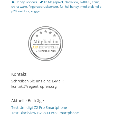
Kategorien
Tags
Handy Reviews
16 Megapixel
,
blackview
,
bv8000
,
china
,
ollapse
china ware
,
fingerabdrucksensor
,
full hd
,
handy
,
mediatek helio
hild
p20
,
outdoor
,
rugged
enu
Kontakt
Schreiben Sie uns eine E-Mail:
kontakt@regentropfen.org
Aktuelle Beiträge
Test Umidigi Z2 Pro Smartphone
Test Blackview BV5800 Pro Smartphone