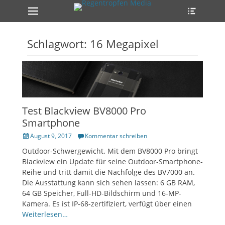
Erstes Menü
Heade
Zum
Toggle
Inhalt:
ollapse
hild
enu
Schlagwort:
16 Megapixel
ollapse
hild
enu
Test Blackview BV8000 Pro
Smartphone
Veröffentlicht
August 9, 2017
Kommentar schreiben
ollapse
am
hild
Outdoor-Schwergewicht. Mit dem BV8000 Pro bringt
enu
Blackview ein Update für seine Outdoor-Smartphone-
Reihe und tritt damit die Nachfolge des BV7000 an.
Die Ausstattung kann sich sehen lassen: 6 GB RAM,
64 GB Speicher, Full-HD-Bildschirm und 16-MP-
Kamera. Es ist IP-68-zertifiziert, verfügt über einen
Weiterlesen…